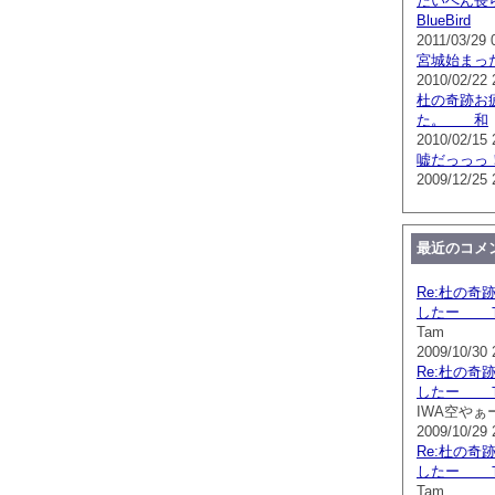
たいへん長
BlueBird
2011/03/29 
宮城始まっ
2010/02/22 
杜の奇跡お
た。 和
2010/02/15 
嘘だっっっ！
2009/12/25 
最近のコメ
Re:杜の奇
したー 
Tam
2009/10/30 
Re:杜の奇
したー 
IWA空やぁ
2009/10/29 
Re:杜の奇
したー 
Tam