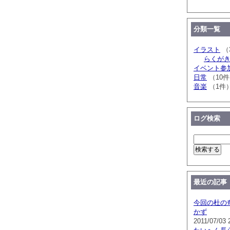
分類一覧
イラスト
（
らくが
イベント参
日常
（10
音楽
（1件
ログ検索
最近の記事
今回の杜の
かず
2011/07/03 