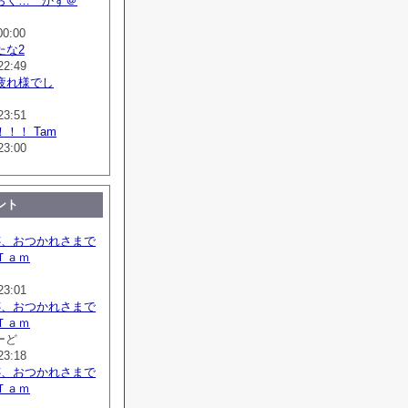
らく… かず＠
00:00
たな2
22:49
疲れ様でし
23:51
！！ Tam
23:00
ント
跡、おつかれさまで
Ｔａｍ
23:01
跡、おつかれさまで
Ｔａｍ
ーど
23:18
跡、おつかれさまで
Ｔａｍ