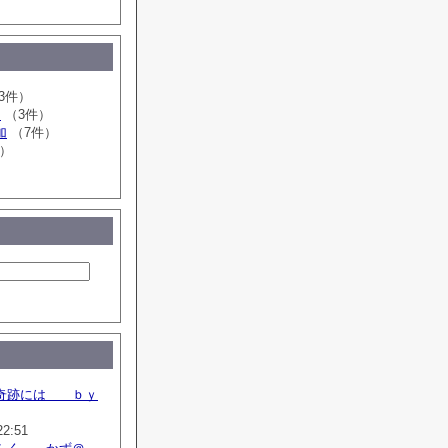
3件）
き
（3件）
加
（7件）
件）
）
奇跡には ｂｙ
22:51